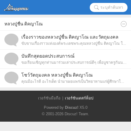
ระบุคำค้นหา
หลวงปู่ชื่น ติคญาโณ
เรื่องราวของหลวงปู่ชื่น ติคญาโณ และวัตถุมงคล
ขับขานเรื่องราวแห่งองค์พระเดชพระคุณหลวงปู่ชื่น ติคญาโณ ให้ดังก้องไกล
บันทึกสุดยอดประสบการณ์
ขอเรียนเชิญทุกท่านมาร่วมเล่าประสบการณ์ดีๆ เพื่อบูชาครูกันนะครับ
โชว์วัตถุมงคล หลวงปู่ชื่น ติคญาโณ
คุณมีอะไรดี อะไรเด็ด นำมาเผยแพร่เป็นวิทยาทานแก่ผู้ศึกษาใหม่กันนะจ๊ะ
เวอร์ชันมือถือ
|
เวอร์ชันเดสก์ท็อป
Powered by
Discuz!
X5.0
© 2001-2026
Discuz! Team
.