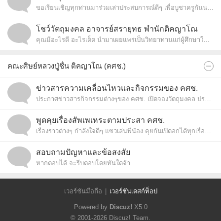
ขอเรียนเชิญทุกท่านมาร่วมเล่าประสบการณ์ดีๆ เพื่อบูชาครูกันนะครับ
โชว์วัตถุมงคล อาจารย์สรายุทธ พำนักติคญาโณ
คุณมีอะไรดี อะไรเด็ด นำมาเผยแพร่เป็นวิทยาทานแก่ผู้ศึกษาใหม่กันนะจ๊ะ
คณะศิษย์หลวงปู่ชื่น ติคญาโณ (คศช.)
ข่าวสารความเคลื่อนไหวและกิจกรรมของ คศช.
ประกาศข่าวสารกิจกรรมต่างๆของ คศช. เปิดจองวัตถุมงคล ประมูลวัตถุมงคลของกองทุนติคญาโณ
พูดคุยเรื่องสัพเพเหระตามประสา คศช.
เรื่องราวต่างๆ กำลังใจดีๆ แซวเล่นพี่น้อง คุยกันเปิดอกได้ทุกเรื่องเลยจ้า
สอบถามปัญหาและข้อสงสัย
หากตอบได้ จะรีบตอบโดยทันใดจ้า
เวอร์ชันมือถือ
|
เวอร์ชันเดสก์ท็อป
Powered by
Discuz!
X5.0
© 2001-2026
Discuz! Team
.